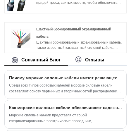
роль в транспортировке электроэнергии на
прядей троса, свитых вместе, чтобы обеспечить
корабле, но также должен иметь определенная
достаточную прочность и долговечность. Эти тросы
водонепроницаемость, огнестойкость и
обычно изготавливаются из высокопрочной стали,
маслостойкость.
подвергаются специальной механической
обработке и оплетке, чтобы обеспечить их
надежность и безопасность в суровых морских
Шахтный бронированный экранированный
условиях.
кабель
Шахтный бронированный экранированный кабель,
также известный как шахтный силовой кабель,
представляет собой тип кабеля, специально
разработанный для использования в горных
Связанный Блог
Отзывы
работах. Он используется для передачи мощности
и сигналов управления в подземных шахтах, где
могут быть суровые и требовательные условия.
Почему морские силовые кабели имеют решающее значение для безопасности и производительности современных судов?
Среди всех типов бортовых кабелей морские силовые кабели
составляют основу первичных и вторичных сетей распределения
электроэнергии. Эти кабели должны выдерживать постоянную
вибрацию, солевой туман, экстремальные температуры и
Как морские силовые кабели обеспечивают надежную работу в суровых морских условиях?
потенциальную опасность возгорания, сохраняя при этом
целостность проводника и сопротивление изоляции.
Морские силовые кабели представляют собой
специализированные электрические проводники,
предназначенные для обеспечения безопасной, надежной и