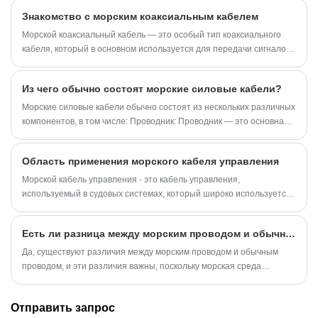
эффективной передачи электроэнергии для судов, морских
Знакомство с морским коаксиальным кабелем
платформ и портовой инфраструктуры. Эти кабели
спроектированы так, чтобы выдерживать суровые морские
Морской коаксиальный кабель — это особый тип коаксиального
условия, включая высокую влажность, воздействие соленой воды,
кабеля, который в основном используется для передачи сигналов
экстремальные температуры, механические нагрузки и
в океанах, озерах или других водоемах. Он более долговечен и
постоянную вибрацию. Их основная цель — обеспечение
устойчив к коррозии, чем обычный коаксиальный кабель, поскольку
Из чего обычно состоят морские силовые кабели?
бесперебойного электропитания критически важных бортовых
изготовлен из специальных материалов, устойчивых к воде и
систем, таких как навигационное оборудование, освещение,
соленой воде, и имеет дополнительный уровень защиты для
Морские силовые кабели обычно состоят из нескольких различных
маршевые двигатели и устройства связи.
использования в чрезвычайно суровых условиях.
компонентов, в том числе: Проводник: Проводник — это основная
часть кабеля, обычно изготовленная из проводящих материалов,
таких как медь или алюминий. Проводники используются для
Область применения морского кабеля управления
передачи электрического тока, и выбор проводящего материала
зависит от мощности и назначения кабеля.
Морской кабель управления - это кабель управления,
используемый в судовых системах, который широко используется
в системах управления судами, электронном оборудовании
транспортных средств и системах связи. Он играет жизненно
Есть ли разница между морским проводом и обычным проводом?
важную роль в обеспечении нормальной работы и безопасной
эксплуатации судовых систем.
​Да, существуют различия между морским проводом и обычным
проводом, и эти различия важны, поскольку морская среда
представляет собой уникальные проблемы и требует обеспечения
безопасности. Вот некоторые ключевые различия:
Отправить запрос