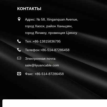
КОНТАКТЫ
Адрес: № 58, Xinganquan Avenue,
город Хаоси, район Ханьцзян,
город Янчжоу, провинция Цзянсу
Тел.:
+86-13815836795
Телефон:
+86-514-87286458
Электронная почта:
sale@liyuancable.com
Факс: +86-514-87286458