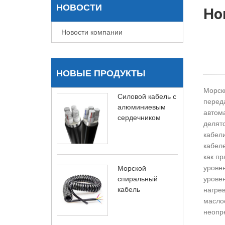
НОВОСТИ
Но
Новости компании
НОВЫЕ ПРОДУКТЫ
Морск
Силовой кабель с
перед
алюминиевым
автом
сердечником
делятс
кабели
кабеле
как пр
урове
Морской
спиральный
урове
кабель
нагрев
масло
неопр