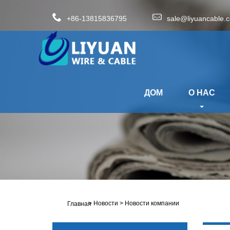
+86-13815836795
sale@liyuancable.
ДОМ
О НАС
>
Новости
>
Новости компании
Главная