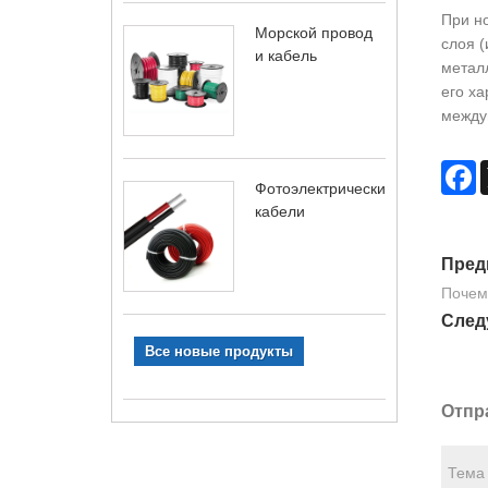
При но
Морской провод
слоя 
и кабель
металл
его ха
междун
F
Фотоэлектрические
кабели
Пред
Почем
След
Все новые продукты
Отпр