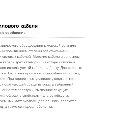
илового кабеля
мне сообщение
трического оборудования к морской сети для
нным повышением степени электрификации и
х силовых кабелей. Морские кабели в основном
 кабели трех категорий, из которых силовые
олее используемый кабель на борту. Для силовых
ем. Величина пропускной способности по току,
беля. При одинаковых условиях укладки выше
ура окружающей среды высока, а выбранный
вышение температуры, вызванное текущим
жна обладать свойствами влагостойкости,
льзуемыми материалами для обшивки являются
, а также свинцовая оболочка.