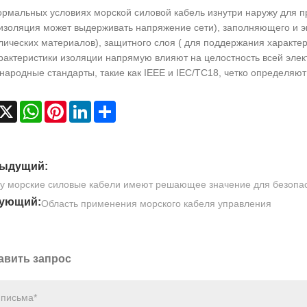
рмальных условиях морской силовой кабель изнутри наружу для п
(изоляция может выдерживать напряжение сети), заполняющего и 
ических материалов), защитного слоя ( для поддержания характери
рактеристики изоляции напрямую влияют на целостность всей элек
ародные стандарты, такие как IEEE и IEC/TC18, четко определяют
acebook
X
WhatsApp
Pinterest
LinkedIn
Share
ыдущий:
у морские силовые кабели имеют решающее значение для безопас
ующий:
Область применения морского кабеля управления
авить запрос